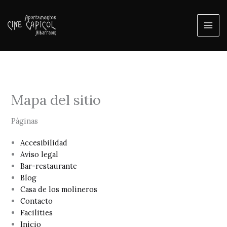
Ir
al
contenido
Mai
Men
Mapa del sitio
Páginas
Accesibilidad
Aviso legal
Bar-restaurante
Blog
Casa de los molineros
Contacto
Facilities
Inicio